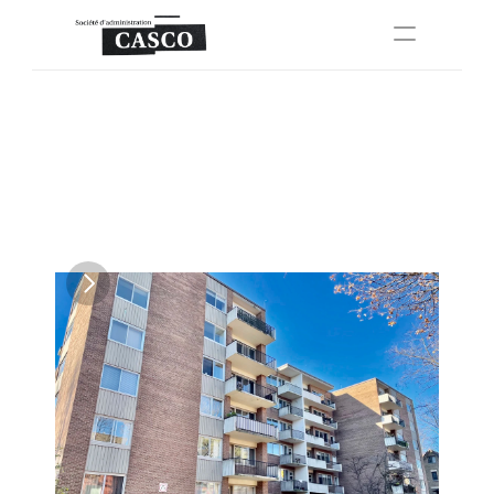
À propos de nous
Propriétés
Propriétés
FAQ
Appliquer maintenant
Select Language
Français