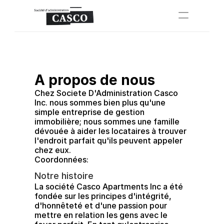
À propos de nous
Propriétés
Propriétés
A propos de nous
FAQ
Chez Societe D'Administration Casco 
Inc. nous sommes bien plus qu'une 
Appliquer maintenant
simple entreprise de gestion 
immobilière; nous sommes une famille 
Select Language
dévouée à aider les locataires à trouver 
Français
l'endroit parfait qu'ils peuvent appeler 
chez eux. 
Coordonnées:
Notre histoire
La société Casco Apartments Inc a été 
fondée sur les principes d'intégrité, 
d'honnêteté et d'une passion pour 
mettre en relation les gens avec le 