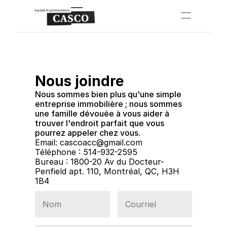
À propos de nous
Propriétés
Propriétés
Nous joindre
FAQ
Nous sommes bien plus qu'une simple 
entreprise immobilière ; nous sommes 
Appliquer maintenant
une famille dévouée à vous aider à 
trouver l'endroit parfait que vous 
Select Language
pourrez appeler chez vous.
Français
Email: cascoacc@gmail.com
Téléphone : 514-932-2595
Bureau : 1800-20 Av du Docteur-
Penfield apt. 110, Montréal, QC, H3H 
1B4 